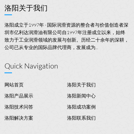
洛阳关于我们
洛阳成立于1997年 · 国际润滑资源的整合者与价值创造者深
圳市亿利达润滑油有限公司自1997年注册成立以来，始终
致力于工业润滑领域的发展与创新。历经二十余年的深耕，
公司已从专业的国际品牌代理商，发展成为...
Quick Navigation
网站首页
洛阳关于我们
洛阳产品展示
洛阳新闻中心
洛阳技术问答
洛阳成功案例
洛阳解决方案
洛阳联系我们