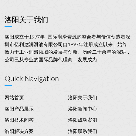
洛阳关于我们
洛阳成立于1997年 · 国际润滑资源的整合者与价值创造者深
圳市亿利达润滑油有限公司自1997年注册成立以来，始终
致力于工业润滑领域的发展与创新。历经二十余年的深耕，
公司已从专业的国际品牌代理商，发展成为...
Quick Navigation
网站首页
洛阳关于我们
洛阳产品展示
洛阳新闻中心
洛阳技术问答
洛阳成功案例
洛阳解决方案
洛阳联系我们