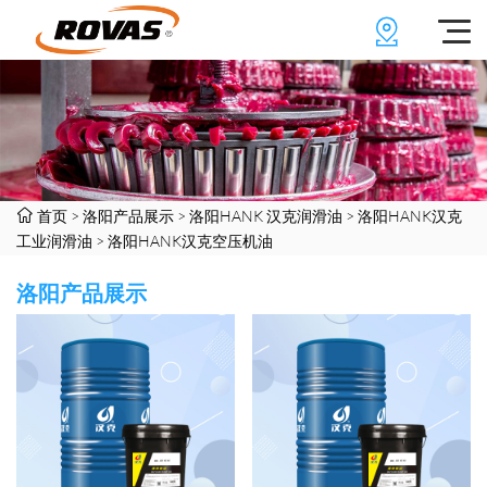
首页
>
洛阳产品展示
>
洛阳HANK 汉克润滑油
>
洛阳HANK汉克
工业润滑油
>
洛阳HANK汉克空压机油
洛阳产品展示