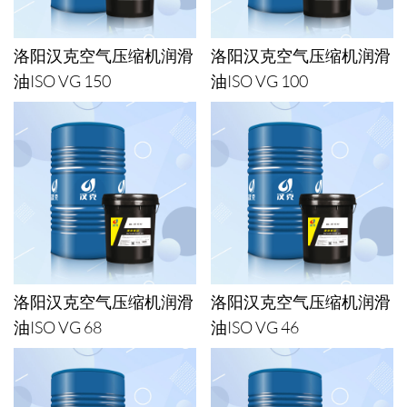
洛阳汉克空气压缩机润滑
洛阳汉克空气压缩机润滑
油ISO VG 150
油ISO VG 100
洛阳汉克空气压缩机润滑
洛阳汉克空气压缩机润滑
油ISO VG 68
油ISO VG 46